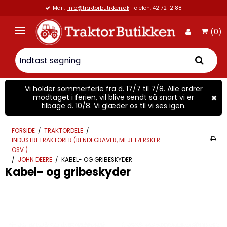
Mail:
info@traktorbutikken.dk
Telefon: 42 72 12 88
(0)
Vi holder sommerferie fra d. 17/7 til 7/8. Alle ordrer
modtaget i ferien, vil blive sendt så snart vi er
tilbage d. 10/8. Vi glæder os til vi ses igen.
FORSIDE
/
TRAKTORDELE
/
INDUSTRI TRAKTORER (RENDEGRAVER, MEJETÆRSKER
OSV.)
/
JOHN DEERE
/
KABEL- OG GRIBESKYDER
Kabel- og gribeskyder