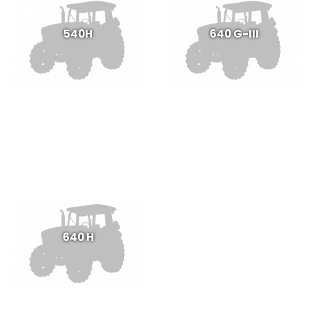
540H
640 G-III
640 H