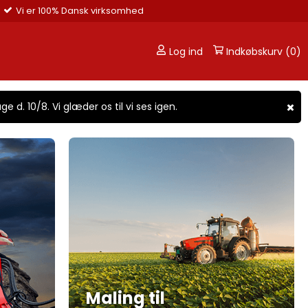
Vi er 100% Dansk virksomhed
Log ind
Indkøbskurv (0)
ge d. 10/8. Vi glæder os til vi ses igen.
Maling til