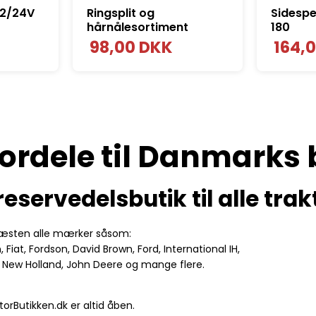
12/24V
Ringsplit og
Sidespej
hårnålesortiment
180
98,00 DKK
164,
ordele til Danmarks 
reservedelsbutik til alle trak
 næsten alle mærker såsom:
Fiat, Fordson, David Brown, Ford, International IH,
d, New Holland, John Deere og mange flere.
orButikken.dk er altid åben.