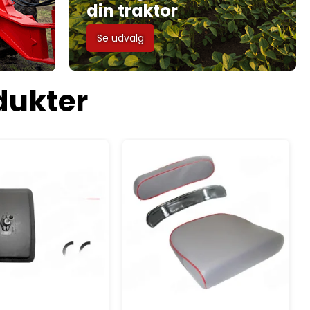
din traktor
Se udvalg
dukter