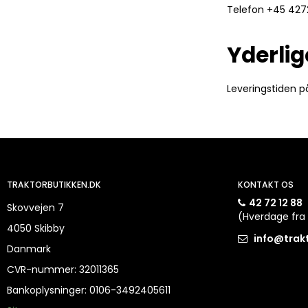
Telefon +45 427
Yderlig
Leveringstiden p
TRAKTORBUTIKKEN.DK
KONTAKT OS
42 72 12 88
Skovvejen 7
(Hverdage fra 
4050 Skibby
info@trak
Danmark
CVR-nummer
:
32011365
Bankoplysninger
:
0106-3492405611