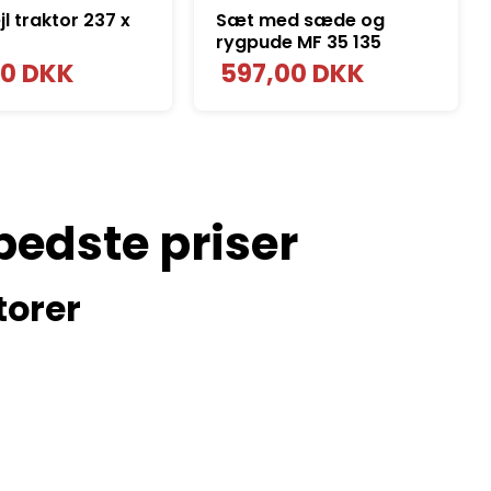
l traktor 237 x
Sæt med sæde og
rygpude MF 35 135
00 DKK
597,00 DKK
bedste priser
torer