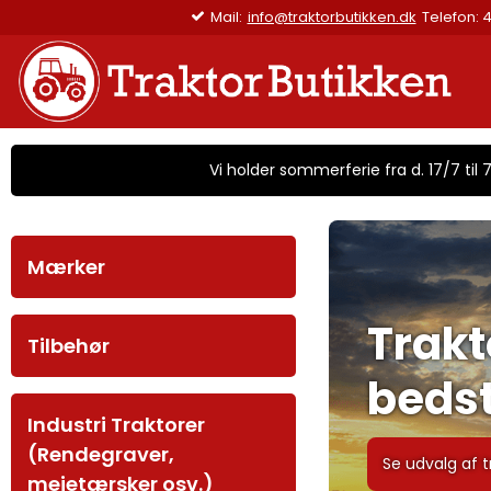
Mail:
info@traktorbutikken.dk
Telefon: 4
Vi holder sommerferie fra d. 17/7 til 7/
Mærker
Trakt
Tilbehør
bedst
Industri Traktorer
(Rendegraver,
Se udvalg af t
mejetærsker osv.)