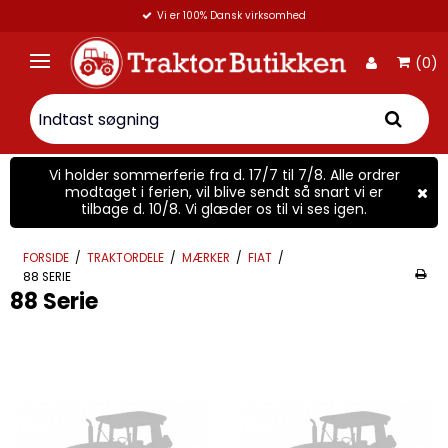
Vi er 100% Dansk virksomhed
(0)
Vi holder sommerferie fra d. 17/7 til 7/8. Alle ordrer
modtaget i ferien, vil blive sendt så snart vi er
tilbage d. 10/8. Vi glæder os til vi ses igen.
FORSIDE
/
TRAKTORDELE
/
MÆRKER
/
FIAT
/
88 SERIE
88 Serie