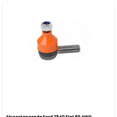
Styrestangende Ford 7840 Fiat 90 4WD