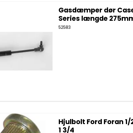
Gasdæmper dør Case
Series længde 275m
52583
Hjulbolt Ford Foran 1/
1 3/4