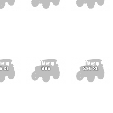
5 XL
895
895 XL