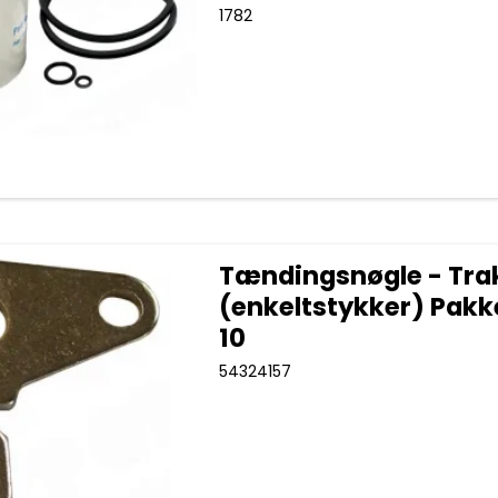
1782
Tændingsnøgle - Tra
(enkeltstykker) Pak
10
54324157