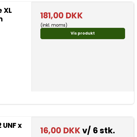
 XL
181,00 DKK
m
(inkl. moms)
Vis produkt
2 UNF x
16,00 DKK
v/ 6 stk.