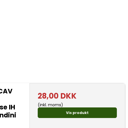
 CAV
28,00 DKK
(inkl. moms)
se IH
Vis produkt
ndini