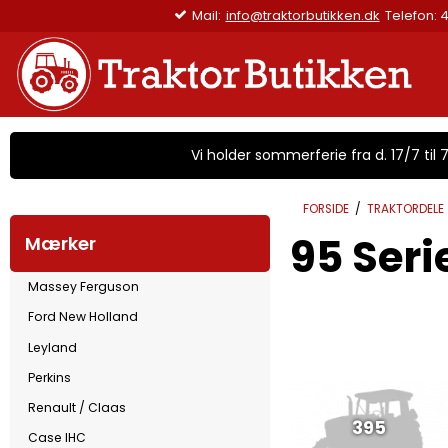
Levering 1-3 hverdage (fragtpriser fra 45 kr
Vi holder sommerferie fra d. 17/7 til 7/
FORSIDE
/
TRAKTORDELE
95 Serie
Mærker
Massey Ferguson
Ford New Holland
Leyland
Perkins
Renault / Claas
395
Case IHC