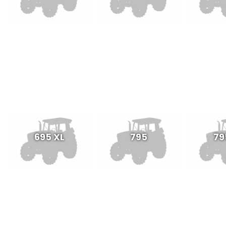
695 XL
795
79