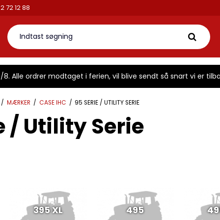
.)
Mail:
info@tr
8. Alle ordrer modtaget i ferien, vil blive sendt så snart vi er tilba
/
MÆRKER
/
CASE IHC
/
95 SERIE / UTILITY SERIE
 / Utility Serie
395 XL
495
49