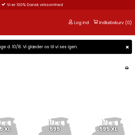
aktorbutikken.dk
Telefon: 42 72 12 88
Log ind
Indkøbskurv (0)
ge d. 10/8. Vi glæder os til vi ses igen.
5 XL
595
595 XL