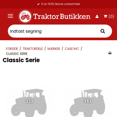
Vi er 100% Dansk virksomhed
(0)
FORSIDE
/
TRAKTORDELE
/
MÆRKER
/
CASE IHC
/
CLASSIC SERIE
Classic Serie
323
353