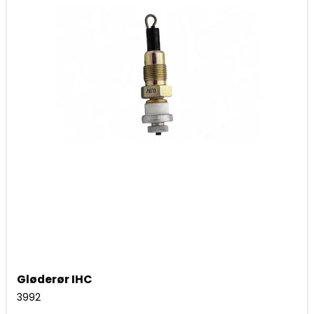
Gløderør IHC
3992