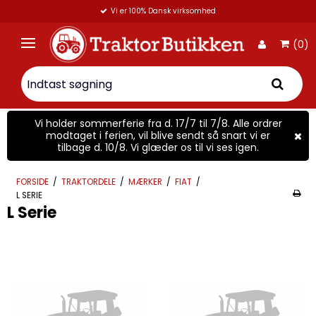
Vi er 100% Dansk virksomhed
(0)
Vi holder sommerferie fra d. 17/7 til 7/8. Alle ordrer
modtaget i ferien, vil blive sendt så snart vi er
tilbage d. 10/8. Vi glæder os til vi ses igen.
FORSIDE
/
TRAKTORDELE
/
MÆRKER
/
FIAT
/
L SERIE
L Serie