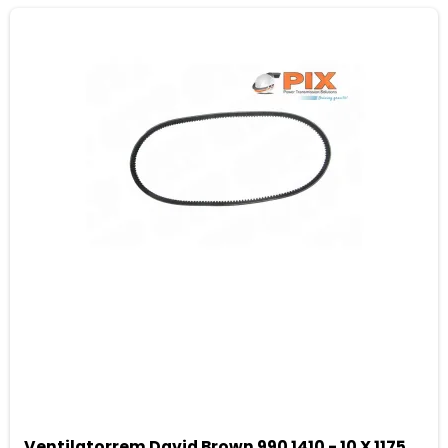
Ventilatorrem David Brown 990 1410 - 10 X 1175