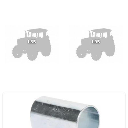
L85
L95