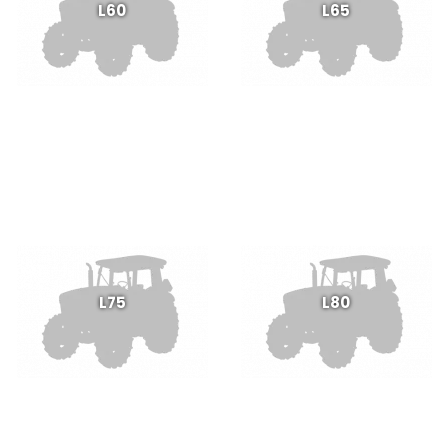
L60
L65
L75
L80