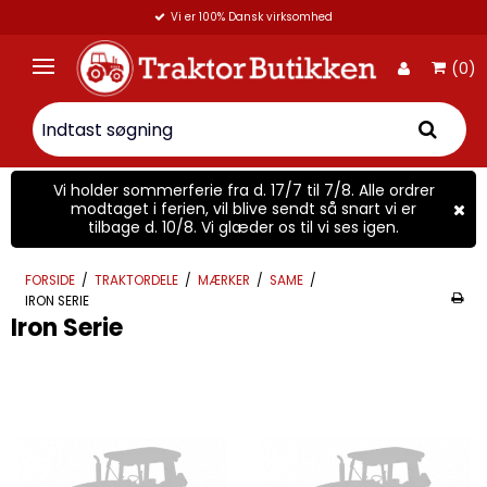
Vi er 100% Dansk virksomhed
(0)
Vi holder sommerferie fra d. 17/7 til 7/8. Alle ordrer
modtaget i ferien, vil blive sendt så snart vi er
tilbage d. 10/8. Vi glæder os til vi ses igen.
FORSIDE
/
TRAKTORDELE
/
MÆRKER
/
SAME
/
IRON SERIE
Iron Serie