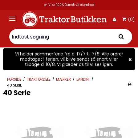
Vi er 100% Dansk virksomhed
(0)
Vi holder sommerferie fra d. 17/7 til 7/8. Alle ordrer
modtaget i ferien, vil blive sendt så snart vi er
tilbage d. 10/8. Vi glæder os til vi ses igen.
FORSIDE
/
TRAKTORDELE
/
MÆRKER
/
LANDINI
/
40 SERIE
40 Serie