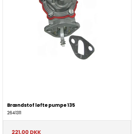
Brændstof løfte pumpe 135
2641311
221,00 DKK