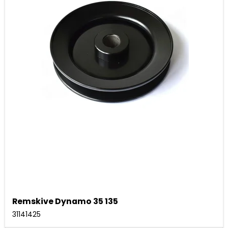
Remskive Dynamo 35 135
31141425