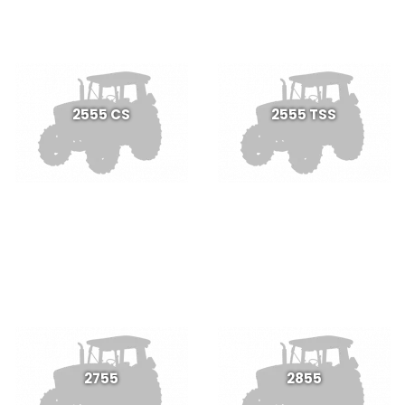
2555 CS
2555 TSS
2755
2855