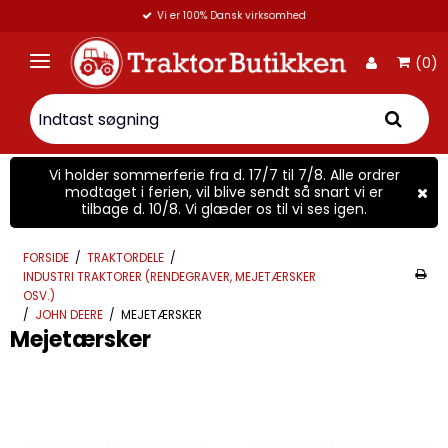
Vi er 100% Dansk virksomhed
(0)
Vi holder sommerferie fra d. 17/7 til 7/8. Alle ordrer
modtaget i ferien, vil blive sendt så snart vi er
tilbage d. 10/8. Vi glæder os til vi ses igen.
FORSIDE
/
TRAKTORDELE
/
INDUSTRI TRAKTORER (RENDEGRAVER, MEJETÆRSKER
OSV.)
/
JOHN DEERE
/
MEJETÆRSKER
Mejetærsker