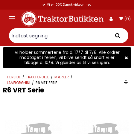
rdage (fragtpriser fra 45 kr.)
Mail:
info@traktorbuti
(0)
Vi holder sommerferie fra d. 17/7 til 7/8. Alle ordrer
modtaget i ferien, vil blive sendt så snart vi er
tilbage d. 10/8. Vi glæder os til vi ses igen.
FORSIDE
/
TRAKTORDELE
/
MÆRKER
/
LAMBORGHINI
/
R6 VRT SERIE
R6 VRT Serie