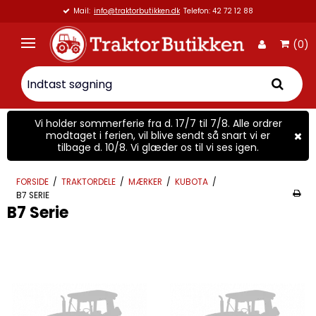
Mail:
info@traktorbutikken.dk
Telefon: 42 72 12 88
(0)
Vi holder sommerferie fra d. 17/7 til 7/8. Alle ordrer
modtaget i ferien, vil blive sendt så snart vi er
tilbage d. 10/8. Vi glæder os til vi ses igen.
FORSIDE
/
TRAKTORDELE
/
MÆRKER
/
KUBOTA
/
B7 SERIE
B7 Serie