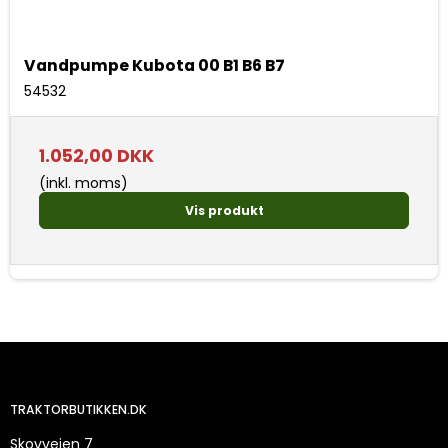
Vandpumpe Kubota 00 B1 B6 B7
54532
1.052,00 DKK
(inkl. moms)
Vis produkt
TRAKTORBUTIKKEN.DK
Skovvejen 7