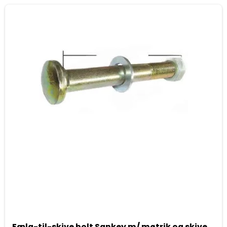
Fælg-til-skive bolt Sankey m/ møtrik og skive