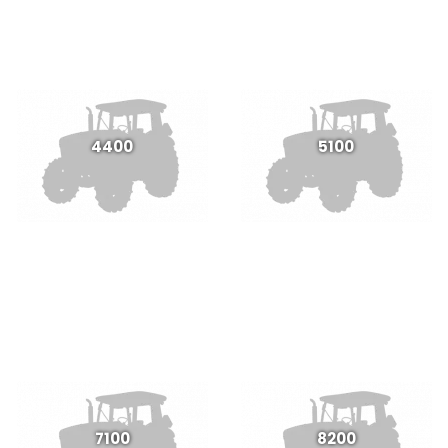
4400
5100
7100
8200