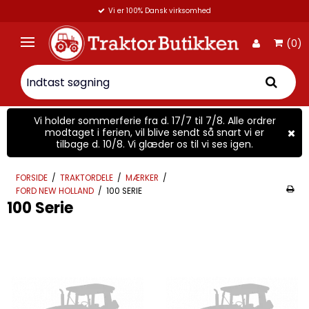
Vi er 100% Dansk virksomhed
(0)
Vi holder sommerferie fra d. 17/7 til 7/8. Alle ordrer
modtaget i ferien, vil blive sendt så snart vi er
tilbage d. 10/8. Vi glæder os til vi ses igen.
FORSIDE
/
TRAKTORDELE
/
MÆRKER
/
FORD NEW HOLLAND
/
100 SERIE
100 Serie