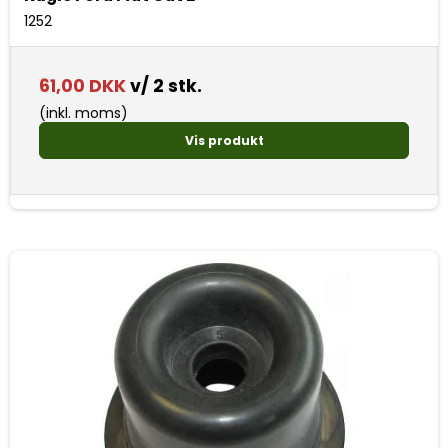
1252
61,00 DKK
v/ 2 stk.
(inkl. moms)
Vis produkt