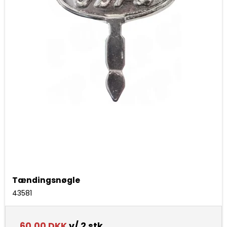
Tændingsnøgle
43581
60,00 DKK
v/ 2 stk.