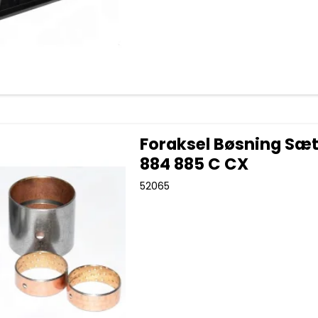
Foraksel Bøsning Sæ
884 885 C CX
52065