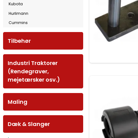
Kubota
Hurlimann
Cummins
Tilbehør
Industri Traktorer
(Rendegraver,
mejetærsker osv.)
Maling
Dæk & Slanger