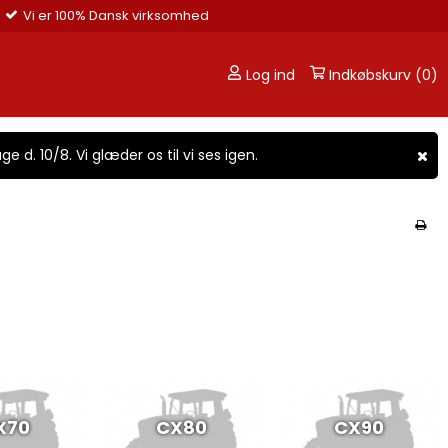
n.dk
Telefon: 42 72 12 88
Log ind
Indkøbskurv (0)
ge d. 10/8. Vi glæder os til vi ses igen.
X70
CX80
CX90