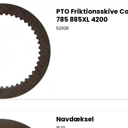
PTO Friktionsskive C
785 885XL 4200
52008
Navdæksel
1679