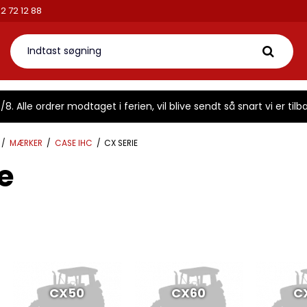
Mail:
info@traktorbutikke
8. Alle ordrer modtaget i ferien, vil blive sendt så snart vi er tilba
/
MÆRKER
/
CASE IHC
/
CX SERIE
e
CX50
CX60
C