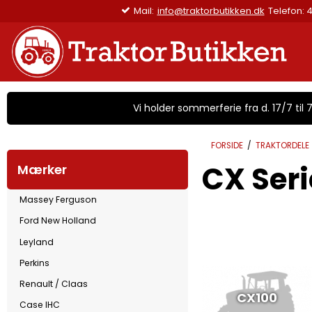
Levering 1-3 hverdage (fragtpriser fra 45 kr.)
Vi holder sommerferie fra d. 17/7 til 7/
FORSIDE
/
TRAKTORDELE
CX Seri
Mærker
Massey Ferguson
Ford New Holland
Leyland
Perkins
Renault / Claas
CX100
Case IHC