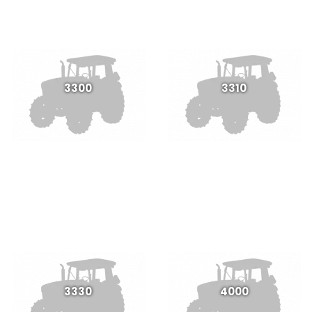
3300
3310
3330
4000