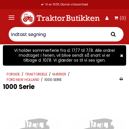
Vi er 100% Dansk virksomhed
(0)
Vi holder sommerferie fra d. 17/7 til 7/8. Alle ordrer
modtaget i ferien, vil blive sendt så snart vi er
tilbage d. 10/8. Vi glæder os til vi ses igen.
FORSIDE
/
TRAKTORDELE
/
MÆRKER
/
FORD NEW HOLLAND
/
1000 SERIE
1000 Serie