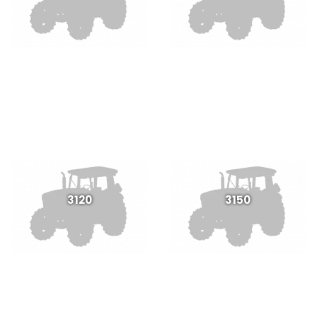
3120
3150