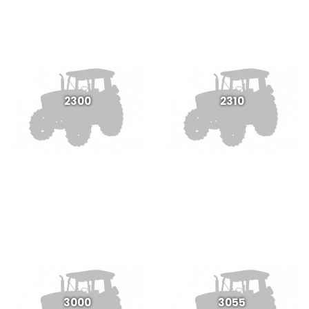
2300
2310
3000
3055