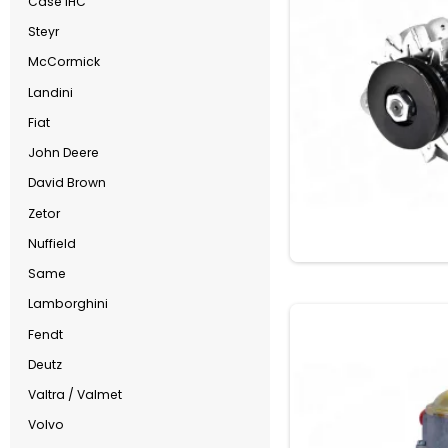
Case IHC
Steyr
McCormick
Landini
Fiat
John Deere
David Brown
Zetor
Nuffield
Same
Lamborghini
Fendt
Deutz
Valtra / Valmet
Volvo