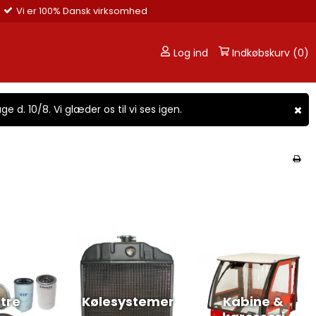
Vi er 100% Dansk virksomhed
Log ind
Indkøbskurv (0)
ge d. 10/8. Vi glæder os til vi ses igen.
ltre
Kølesystemer
Kabine &