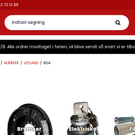
 42 72 12 88
8. Alle ordrer modtaget i ferien, vil blive sendt så snart vi er tilba
/
MÆRKER
/
LEYLAND
/
804
Bremser
Elektriske
Fi