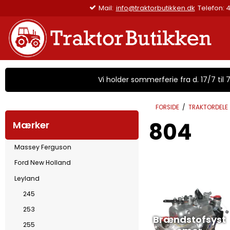
Mail:
info@traktorbutikken.dk
Telefon:
Vi holder sommerferie fra d. 17/7 til 7/
FORSIDE
/
TRAKTORDELE
804
Mærker
Massey Ferguson
Ford New Holland
Leyland
245
253
Brændstofsyst
255