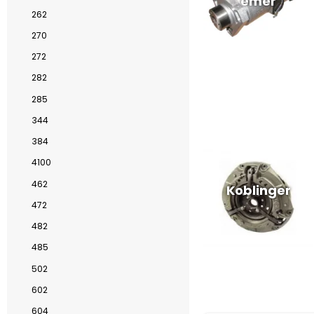
emer
262
270
272
282
285
344
384
4100
462
Koblinger
472
482
485
502
602
604