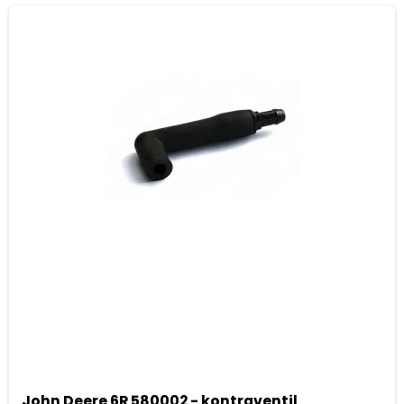
John Deere 6R 580002 - kontraventil