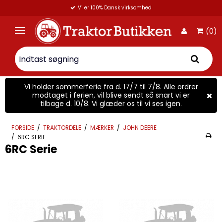
Vi er 100% Dansk virksomhed
(0)
Vi holder sommerferie fra d. 17/7 til 7/8. Alle ordrer
modtaget i ferien, vil blive sendt så snart vi er
tilbage d. 10/8. Vi glæder os til vi ses igen.
FORSIDE
/
TRAKTORDELE
/
MÆRKER
/
JOHN DEERE
/
6RC SERIE
6RC Serie