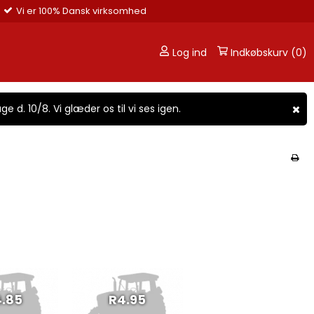
Vi er 100% Dansk virksomhed
Log ind
Indkøbskurv (0)
ge d. 10/8. Vi glæder os til vi ses igen.
.85
R4.95