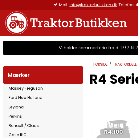
Mail:
info@traktorbutikken.dk
Tele
Vi holder sommerferie fra d. 17/7 til 7/
FORSIDE
/
TRAKTORDELE
R4 Seri
Mærker
Massey Ferguson
Ford New Holland
Leyland
Perkins
Renault / Claas
R4.100
Case IHC