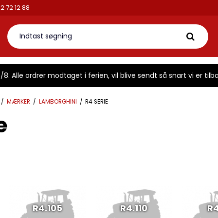
fon: 42 72 12 88
8. Alle ordrer modtaget i ferien, vil blive sendt så snart vi er tilba
/
MÆRKER
/
LAMBORGHINI
/
R4 SERIE
e
R4.105
R4.110
R4