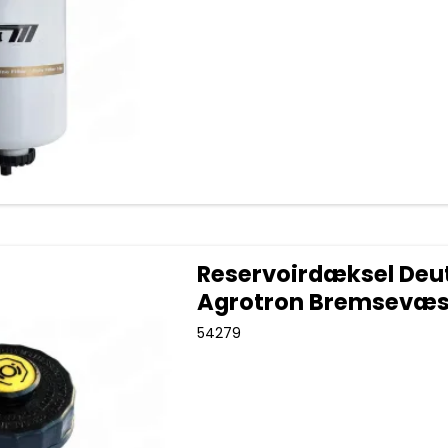
Reservoirdæksel Deu
Agrotron Bremsevæ
54279