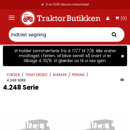
Vi er 100% Dansk virksomhed
(0)
Vi holder sommerferie fra d. 17/7 til 7/8. Alle ordrer
modtaget i ferien, vil blive sendt så snart vi er
tilbage d. 10/8. Vi glæder os til vi ses igen.
FORSIDE
/
TRAKTORDELE
/
MÆRKER
/
PERKINS
/
4.248 SERIE
4.248 Serie