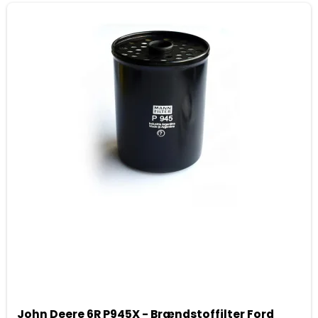
John Deere 6R P945X - Brændstoffilter Ford