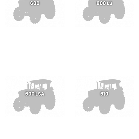
600
600 LS
600 LSA
610