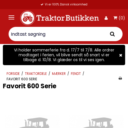
Vi er 100% Dansk virksomhed
(0)
Vi holder sommerferie fra d. 17/7 til 7/8. Alle ordrer
modtaget i ferien, vil blive sendt så snart vi er
tilbage d. 10/8. Vi glæder os til vi ses igen.
FORSIDE
/
TRAKTORDELE
/
MÆRKER
/
FENDT
/
FAVORIT 600 SERIE
Favorit 600 Serie