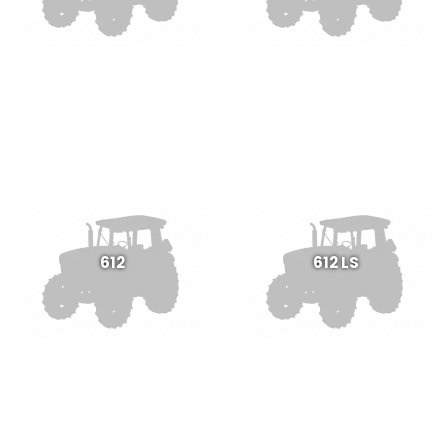
612
612 LS