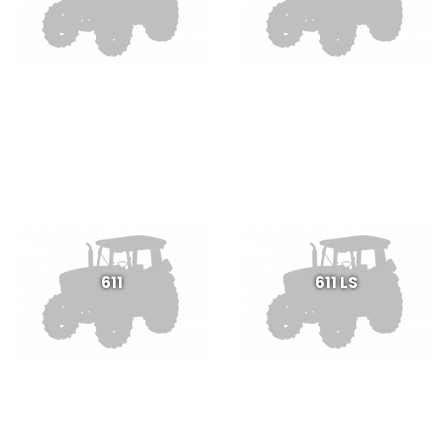
611
611 LS