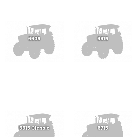
6605
6615
6615 Classic
6715