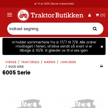
Vi er 100% Dansk virksomhed
(0)
Vi holder sommerferie fra d. 17/7 til 7/8. Alle ordrer
modtaget i ferien, vil blive sendt så snart vi er
tilbage d. 10/8. Vi glæder os til vi ses igen.
FORSIDE
/
TRAKTORDELE
/
MÆRKER
/
JOHN DEERE
/
6005 SERIE
6005 Serie