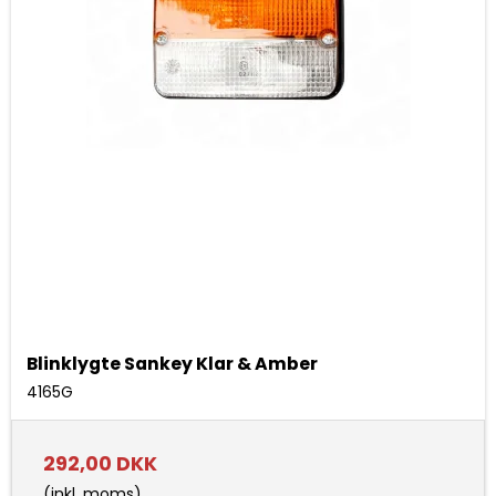
Blinklygte Sankey Klar & Amber
4165G
292,00 DKK
(inkl. moms)