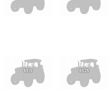
6515
6525