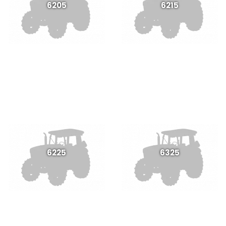
6205
6215
6225
6325