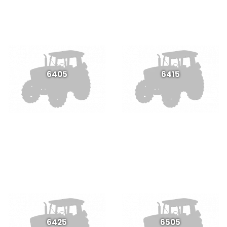
6405
6415
6425
6505