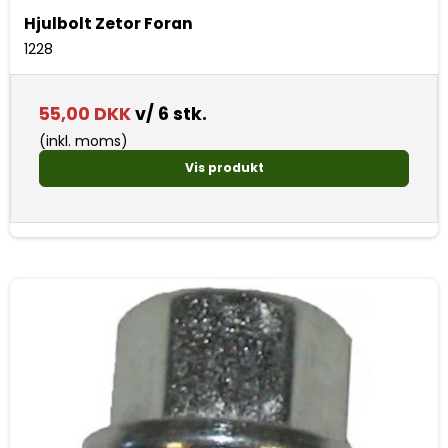
Hjulbolt Zetor Foran
1228
55,00 DKK
v/ 6 stk.
(inkl. moms)
Vis produkt