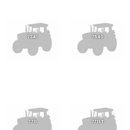
7341
7540
7711
7711 T