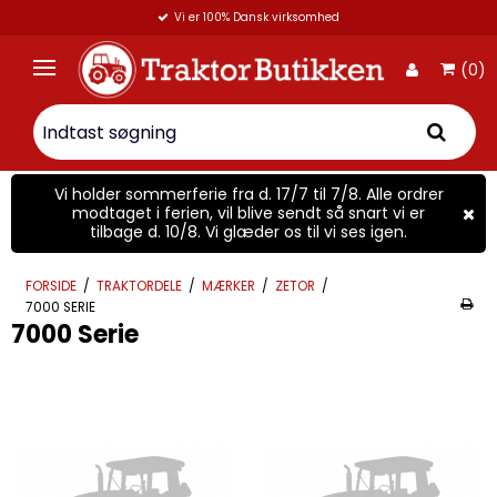
Vi er 100% Dansk virksomhed
(0)
Vi holder sommerferie fra d. 17/7 til 7/8. Alle ordrer
modtaget i ferien, vil blive sendt så snart vi er
tilbage d. 10/8. Vi glæder os til vi ses igen.
FORSIDE
/
TRAKTORDELE
/
MÆRKER
/
ZETOR
/
7000 SERIE
7000 Serie