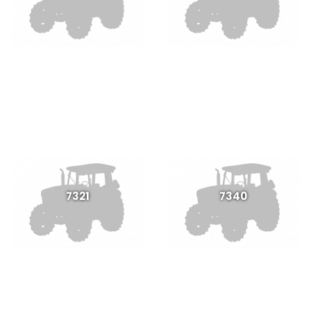
7321
7340