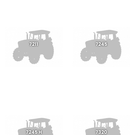
7211
7245
7245 H
7320