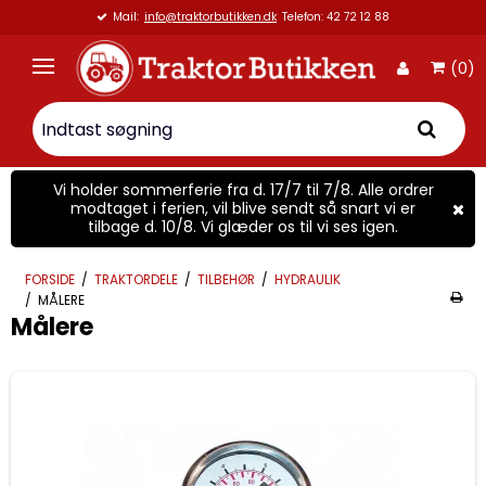
Mail:
info@traktorbutikken.dk
Telefon: 42 72 12 88
(0)
Vi holder sommerferie fra d. 17/7 til 7/8. Alle ordrer
modtaget i ferien, vil blive sendt så snart vi er
tilbage d. 10/8. Vi glæder os til vi ses igen.
FORSIDE
/
TRAKTORDELE
/
TILBEHØR
/
HYDRAULIK
/
MÅLERE
Målere