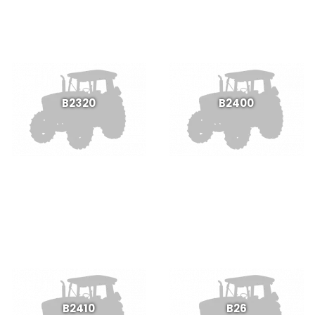
B2320
B2400
B2410
B26