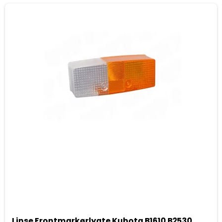
Linse Frontmarkørlygte Kubota B1610 B2530