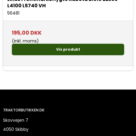
L4100 L5740 VH
56481
195,00 DKK
(inkl. moms)
Vis produkt
TRAKTORBUTIKKEN.DK
Skovvejen 7
4050 Skibby