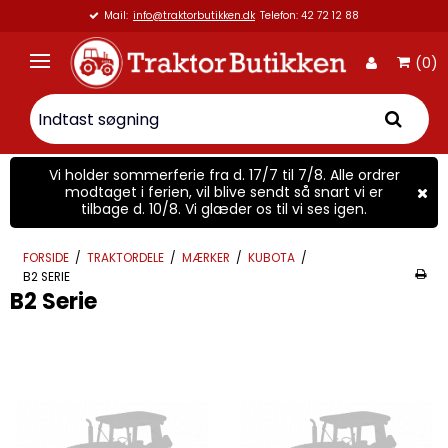
efon: 42 72 12 88
Vi er 100% Dansk virksomh
(0)
Vi holder sommerferie fra d. 17/7 til 7/8. Alle ordrer
modtaget i ferien, vil blive sendt så snart vi er
tilbage d. 10/8. Vi glæder os til vi ses igen.
FORSIDE
/
TRAKTORDELE
/
MÆRKER
/
KUBOTA
/
B2 SERIE
B2 Serie