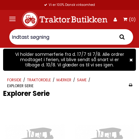
Vi er 100% Dansk virksomhed
(0)
Vi holder sommerferie fra d. 17/7 til 7/8. Alle ordrer
modtaget i ferien, vil blive sendt så snart vi er
tilbage d. 10/8. Vi glæder os til vi ses igen.
FORSIDE
/
TRAKTORDELE
/
MÆRKER
/
SAME
/
EXPLORER SERIE
Explorer Serie