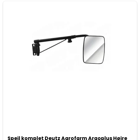
Spejl komplet Deutz Agrofarm Argoplus Højre