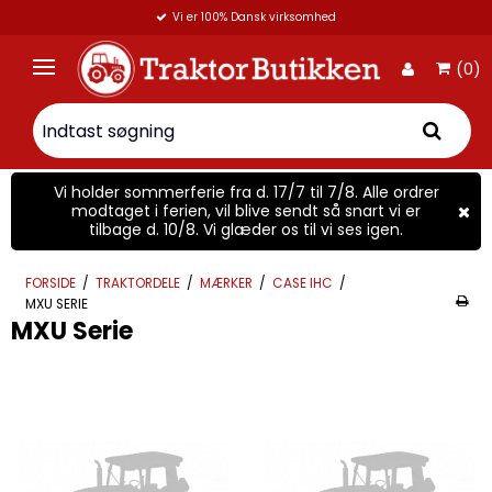
Vi er 100% Dansk virksomhed
(0)
Vi holder sommerferie fra d. 17/7 til 7/8. Alle ordrer
modtaget i ferien, vil blive sendt så snart vi er
tilbage d. 10/8. Vi glæder os til vi ses igen.
FORSIDE
/
TRAKTORDELE
/
MÆRKER
/
CASE IHC
/
MXU SERIE
MXU Serie