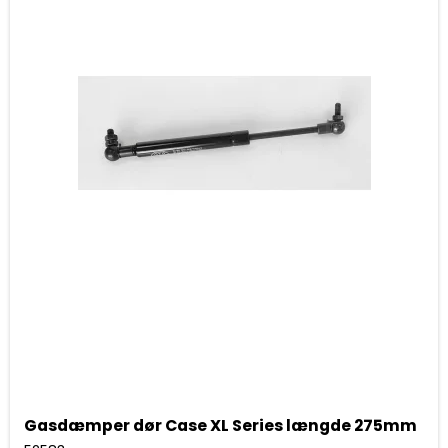
Gasdæmper dør Case XL Series længde 275mm