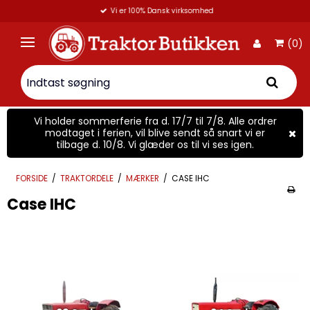
Vi er 100% Dansk virksomhed
(0)
Vi holder sommerferie fra d. 17/7 til 7/8. Alle ordrer
modtaget i ferien, vil blive sendt så snart vi er
tilbage d. 10/8. Vi glæder os til vi ses igen.
FORSIDE
/
TRAKTORDELE
/
MÆRKER
/
CASE IHC
Case IHC