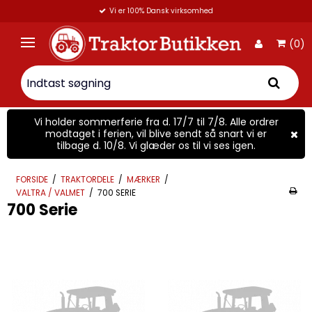
Vi er 100% Dansk virksomhed
(0)
Vi holder sommerferie fra d. 17/7 til 7/8. Alle ordrer
modtaget i ferien, vil blive sendt så snart vi er
tilbage d. 10/8. Vi glæder os til vi ses igen.
FORSIDE
/
TRAKTORDELE
/
MÆRKER
/
VALTRA / VALMET
/
700 SERIE
700 Serie