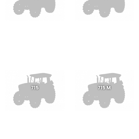
715
715 M