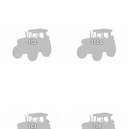
702
702 S
703
705