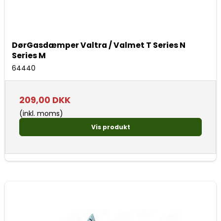
DørGasdæmper Valtra / Valmet T Series N
Series M
64440
209,00 DKK
(inkl. moms)
Vis produkt