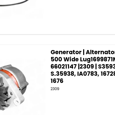
Generator | Alternato
500 Wide Lug1699871
66021147 |2309 | S359
S.35938, IA0783, 167
1676
2309