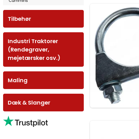
Cummins
Tilbehør
Industri Traktorer
(Rendegraver,
mejetærsker osv.)
Maling
Dæk & Slanger