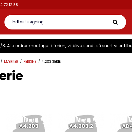
aktorbutikken.dk
Telefon: 42 72 12 88
8. Alle ordrer modtaget i ferien, vil blive sendt så snart vi er tilba
/
MÆRKER
/
PERKINS
/
4.203 SERIE
erie
A4.203
A4.203.2
AD4