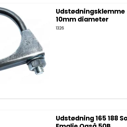
Udstødningsklemme
10mm diameter
1326
Udstødning 165 188 So
Emalje Også 50B