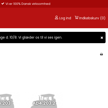
Vi er 100% Dansk virksomhed
Log ind
Indkøbskurv (0)
ge d. 10/8. Vi glæder os til vi ses igen.
.203
AD4.203.2