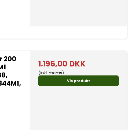
r 200
1.196,00 DKK
M1
(inkl. moms)
38,
Vis produkt
2844M1,