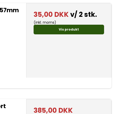
 57mm
35,00 DKK
v/ 2 stk.
(inkl. moms)
Vis produkt
rt
385,00 DKK