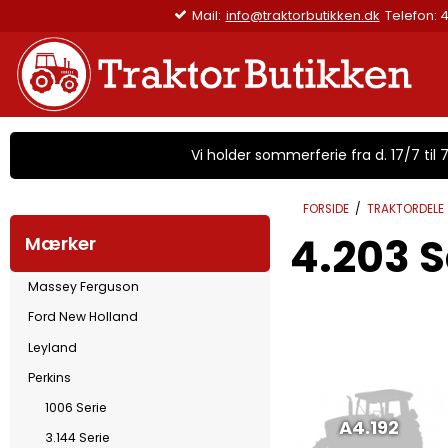
)
Mail:
info@tr
Vi holder sommerferie fra d. 17/7 til 7/
FORSIDE
/
TRAKTORDELE
4.203 S
Mærker
Massey Ferguson
Ford New Holland
Leyland
Perkins
1006 Serie
A4.192
3.144 Serie