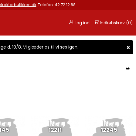
nfo@traktorbutikken.dk
Telefon: 42 72 12 88
Log ind
Indkøbskurv (0)
ge d. 10/8. Vi glæder os til vi ses igen.
145
12211
12245