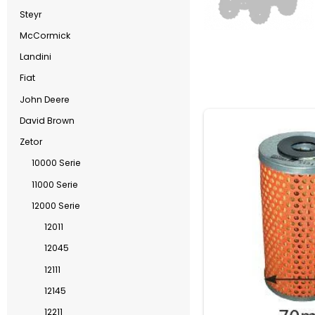
Steyr
McCormick
Landini
Fiat
John Deere
David Brown
Zetor
10000 Serie
11000 Serie
12000 Serie
12011
12045
12111
12145
12211