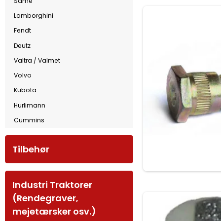
Same
Lamborghini
Fendt
Deutz
Valtra / Valmet
Volvo
Kubota
Hurlimann
Cummins
Tilbehør
Industri Traktorer
(Rendegraver,
mejetærsker osv.)