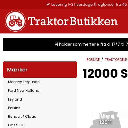
Levering 1-3 hverdage (fragtpriser fra
Vi holder sommerferie fra d. 17/7 til 7/
FORSIDE
/
TRAKTORDELE
12000 S
Mærker
Massey Ferguson
Ford New Holland
Leyland
Perkins
Renault / Claas
12011
Case IHC