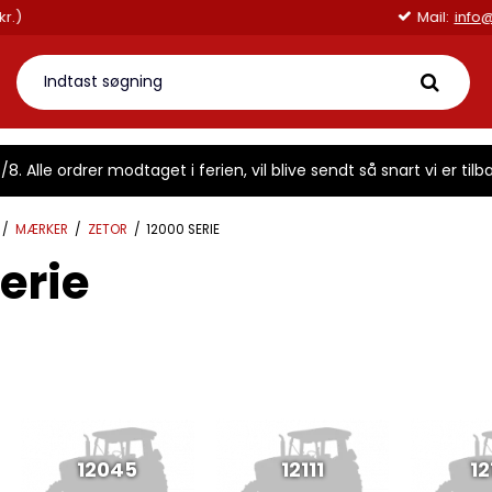
 45 kr.)
Mail:
i
8. Alle ordrer modtaget i ferien, vil blive sendt så snart vi er tilba
/
MÆRKER
/
ZETOR
/
12000 SERIE
erie
12045
12111
12