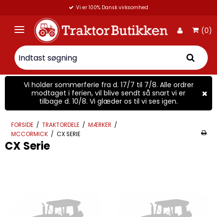
Vi er 100% Dansk virksomhed
(0)
Vi holder sommerferie fra d. 17/7 til 7/8. Alle ordrer
modtaget i ferien, vil blive sendt så snart vi er
tilbage d. 10/8. Vi glæder os til vi ses igen.
FORSIDE
/
TRAKTORDELE
/
MÆRKER
/
MCCORMICK
/
CX SERIE
CX Serie