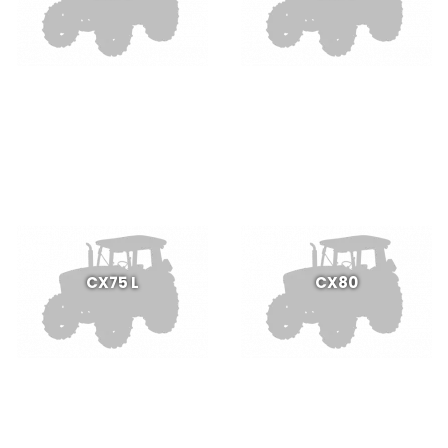
CX75 L
CX80