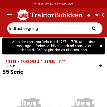
Vi er 100% Dansk virksomhed
(0)
Vi holder sommerferie fra d. 17/7 til 7/8. Alle ordrer
modtaget i ferien, vil blive sendt så snart vi er
tilbage d. 10/8. Vi glæder os til vi ses igen.
FORSIDE
/
TRAKTORDELE
/
MÆRKER
/
FIAT
/
55 SERIE
55 Serie