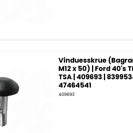
Vinduesskrue (Bag
M12 x 50) | Ford 40's 
TSA | 409693 | 83995
47464541
409693