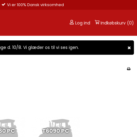
Vi er 100% Dansk virksomhed
Log ind
Indkøbskurv (0)
ge d. 10/8. Vi glæder os til vi ses igen.
80 PC
T6090 PC