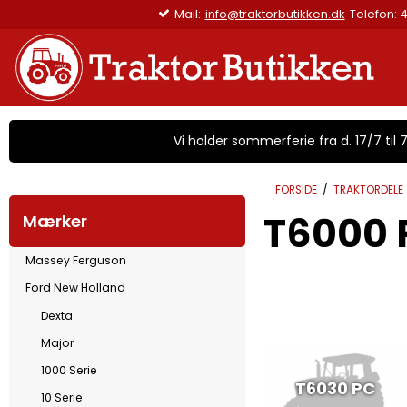
Mail:
info@traktorbu
Vi holder sommerferie fra d. 17/7 til 7/
FORSIDE
/
TRAKTORDELE
T6000
Mærker
Massey Ferguson
Ford New Holland
Dexta
Major
1000 Serie
T6030 PC
10 Serie