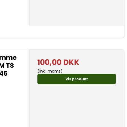
ramme
100,00 DKK
TM TS
(inkl. moms)
345
Vis produkt