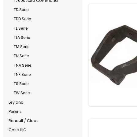
T7000 Auto Command
TD Serie
TDD Serie
TL Serie
TLA Serie
TM Serie
TN Serie
TNA Serie
TNF Serie
TS Serie
TW Serie
Leyland
Perkins
Renault / Claas
Case IHC