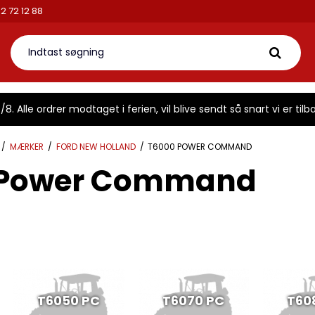
tikken.dk
Telefon: 42 72 12 88
8. Alle ordrer modtaget i ferien, vil blive sendt så snart vi er tilba
/
MÆRKER
/
FORD NEW HOLLAND
/
T6000 POWER COMMAND
 Power Command
T6050 PC
T6070 PC
T60