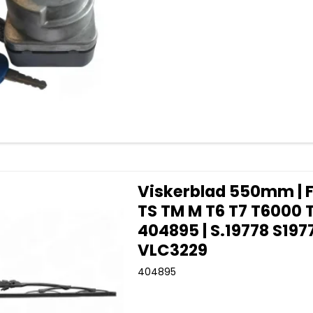
Viskerblad 550mm | 
TS TM M T6 T7 T6000 T
404895 | S.19778 S197
VLC3229
404895