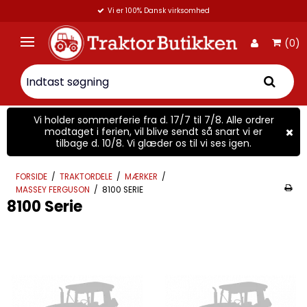
Vi er 100% Dansk virksomhed
(0)
Vi holder sommerferie fra d. 17/7 til 7/8. Alle ordrer
modtaget i ferien, vil blive sendt så snart vi er
tilbage d. 10/8. Vi glæder os til vi ses igen.
FORSIDE
/
TRAKTORDELE
/
MÆRKER
/
MASSEY FERGUSON
/
8100 SERIE
8100 Serie