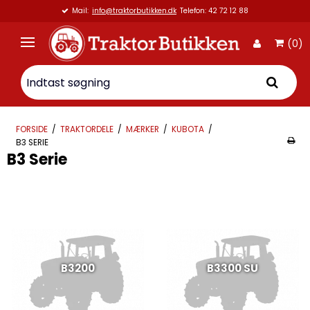
Mail:
info@traktorbutikken.dk
Telefon: 42 72 12 88
(0)
FORSIDE
/
TRAKTORDELE
/
MÆRKER
/
KUBOTA
/
B3 SERIE
B3 Serie
B3200
B3300 SU