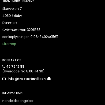
TRAKTORBUTIKKEN.DK
Skovvejen 7
4050 Skibby
Danmark
CVR-nummer
:
32011365
Bankoplysninger
:
0106-3492405611
Sitemap
KONTAKT OS
42 72 12 88
(Hverdage fra 8.00-14.30)
info@traktorbutikken.dk
INFORMATION
Handelsbetingelser