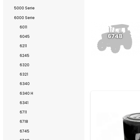
5000 Serie
6000 Serie
6011
6748
6045
6211
6245
6320
6321
6340
6340 H
6341
6711
6718
6745