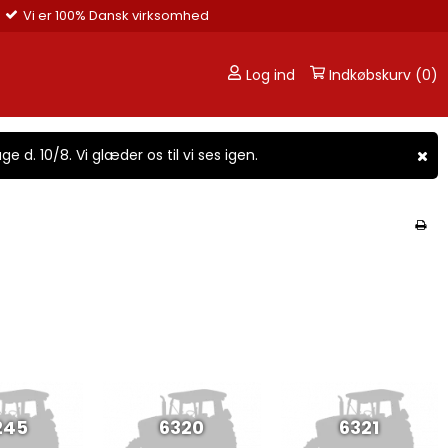
Vi er 100% Dansk virksomhed
Log ind
Indkøbskurv (0)
ge d. 10/8. Vi glæder os til vi ses igen.
245
6320
6321