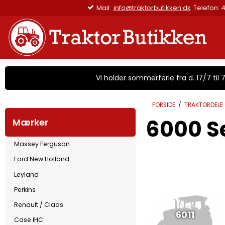
Mail:
info@traktorbutikken.dk
Telefon: 4
Vi holder sommerferie fra d. 17/7 til 7/
FORSIDE
/
TRAKTORDELE
6000 S
Mærker
Massey Ferguson
Ford New Holland
Leyland
Perkins
Renault / Claas
6011
Case IHC