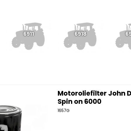
6911
6918
6
Motoroliefilter John 
Spin on 6000
1657G