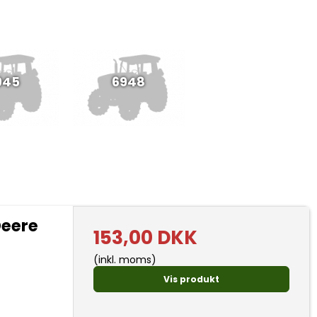
945
6948
Deere
153,00 DKK
(inkl. moms)
Vis produkt