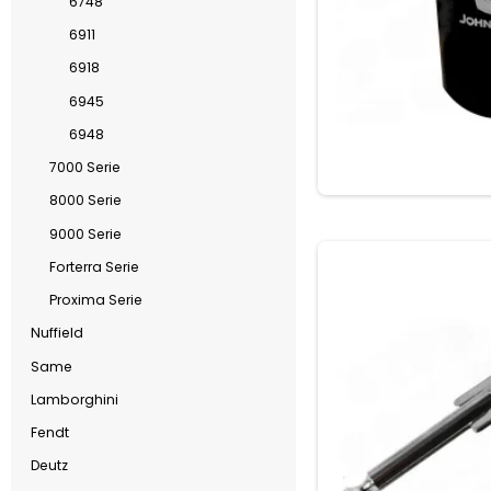
6748
6911
6918
6945
6948
7000 Serie
8000 Serie
9000 Serie
Forterra Serie
Proxima Serie
Nuffield
Same
Lamborghini
Fendt
Deutz