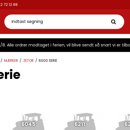
2 72 12 88
8. Alle ordrer modtaget i ferien, vil blive sendt så snart vi er tilba
/
MÆRKER
/
ZETOR
/
6000 SERIE
erie
6045
6211
6