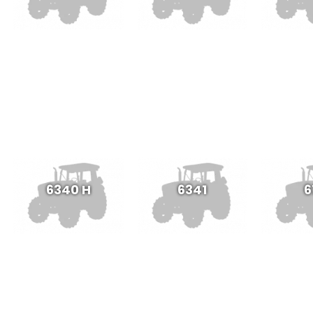
6340 H
6341
6