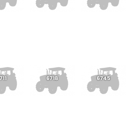
711
6718
6745