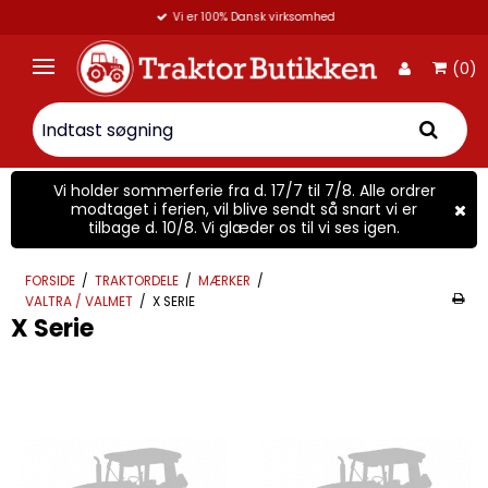
Vi er 100% Dansk virksomhed
(0)
Vi holder sommerferie fra d. 17/7 til 7/8. Alle ordrer
modtaget i ferien, vil blive sendt så snart vi er
tilbage d. 10/8. Vi glæder os til vi ses igen.
FORSIDE
/
TRAKTORDELE
/
MÆRKER
/
VALTRA / VALMET
/
X SERIE
X Serie