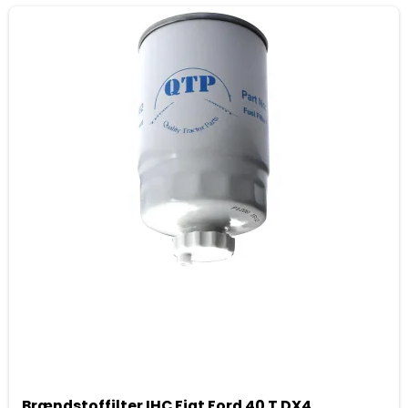
Brændstoffilter IHC Fiat Ford 40 T DX4