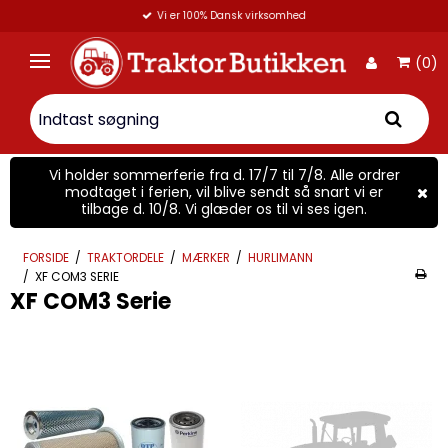
Vi er 100% Dansk virksomhed
(0)
Vi holder sommerferie fra d. 17/7 til 7/8. Alle ordrer
modtaget i ferien, vil blive sendt så snart vi er
tilbage d. 10/8. Vi glæder os til vi ses igen.
FORSIDE
/
TRAKTORDELE
/
MÆRKER
/
HURLIMANN
/
XF COM3 SERIE
XF COM3 Serie