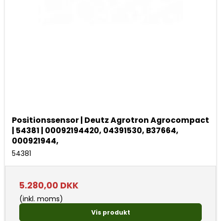
Positionssensor | Deutz Agrotron Agrocompact
| 54381 | 00092194420, 04391530, B37664,
000921944,
54381
5.280,00 DKK
(inkl. moms)
Vis produkt