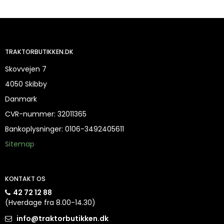
TRAKTORBUTIKKEN.DK
Skovvejen 7
4050 Skibby
Danmark
CVR-nummer
:
32011365
Bankoplysninger
:
0106-3492405611
Sitemap
KONTAKT OS
42 72 12 88
(Hverdage fra 8.00-14.30)
info@traktorbutikken.dk