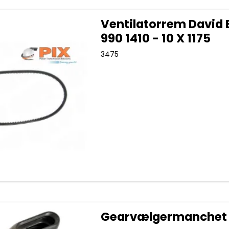
Ventilatorrem David
990 1410 - 10 X 1175
3475
Gearvælgermanchet