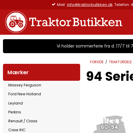
Mail:
info@traktorbutikken.dk
Telefon: 
Vi holder sommerferie fra d. 17/7 til 7/
FORSIDE
/
TRAKTORDELE
94 Seri
Mærker
Massey Ferguson
Ford New Holland
Leyland
Perkins
Renault / Claas
60-94
Case IHC