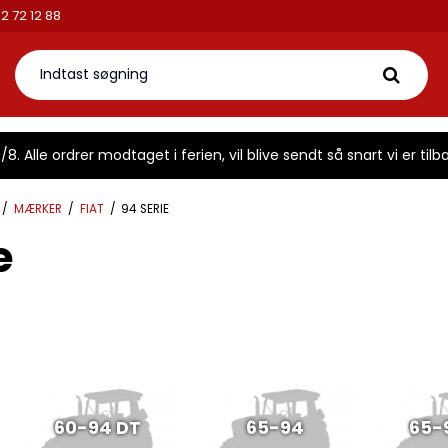
42 72 12 88
8. Alle ordrer modtaget i ferien, vil blive sendt så snart vi er tilba
/
MÆRKER
/
FIAT
/
94 SERIE
e
60-94 DT
65-94
65-