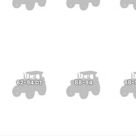
82-94 DT
88-94
88-