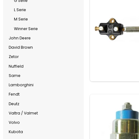
G Serie
L Serie
M Serie
Winner Serie
John Deere
David Brown
Zetor
Nuffield
Same
Lamborghini
Fendt
Deutz
Valtra / Valmet
Volvo
Kubota