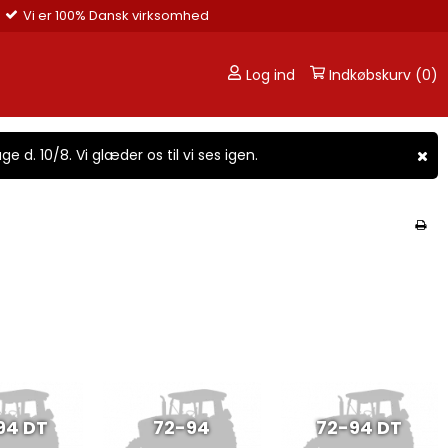
Vi er 100% Dansk virksomhed
Log ind
Indkøbskurv (0)
ge d. 10/8. Vi glæder os til vi ses igen.
94 DT
72-94
72-94 DT