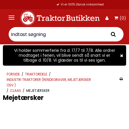
Vi er 100% Dansk virksomhed
(0)
Vi holder sommerferie fra d. 17/7 til 7/8. Alle ordrer
modtaget i ferien, vil blive sendt så snart vi er
tilbage d. 10/8. Vi glæder os til vi ses igen.
FORSIDE
/
TRAKTORDELE
/
INDUSTRI TRAKTORER (RENDEGRAVER, MEJETÆRSKER
OSV.)
/
CLAAS
/
MEJETÆRSKER
Mejetærsker