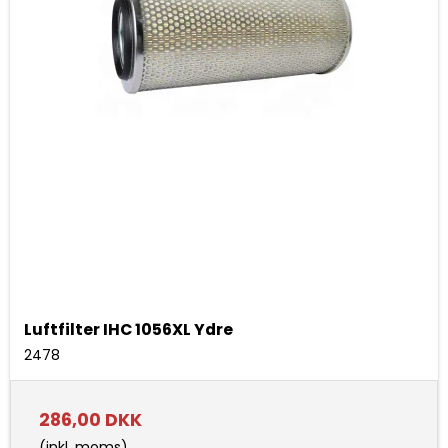
Luftfilter IHC 1056XL Ydre
2478
286,00 DKK
(inkl. moms)