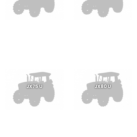
JX75 U
JX80 U