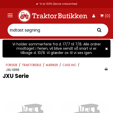
Vi er 100% Dansk virksomhed
(0)
Vi holder sommerferie fra d. 17/7 til 7/8. Alle ordrer
modtaget i ferien, vil blive sendt så snart vi er
tilbage d. 10/8. Vi glæder os til vi ses igen.
FORSIDE
/
TRAKTORDELE
/
MÆRKER
/
CASE IHC
/
JXU SERIE
JXU Serie