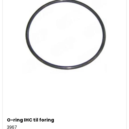
O-ring IHC til foring
3967