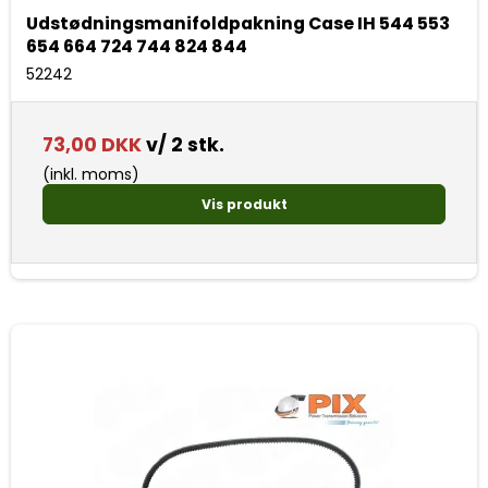
Udstødningsmanifoldpakning Case IH 544 553
654 664 724 744 824 844
52242
73,00 DKK
v/ 2 stk.
(inkl. moms)
Vis produkt