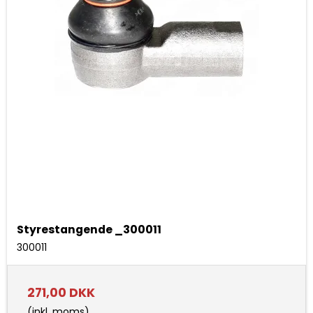
Styrestangende _300011
300011
271,00 DKK
(inkl. moms)