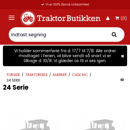
Vi er 100% Dansk virksomhed
(0)
Vi holder sommerferie fra d. 17/7 til 7/8. Alle ordrer
modtaget i ferien, vil blive sendt så snart vi er
tilbage d. 10/8. Vi glæder os til vi ses igen.
FORSIDE
/
TRAKTORDELE
/
MÆRKER
/
CASE IHC
/
24 SERIE
24 Serie