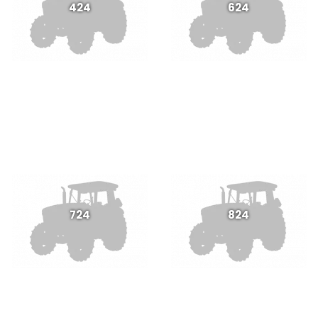
424
624
724
824