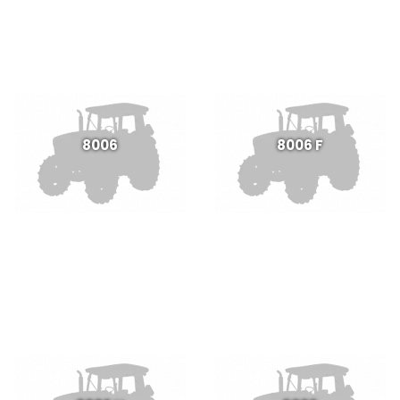
8006
8006 F