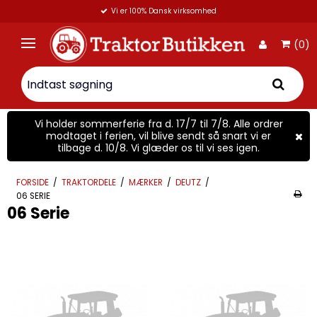
Vi er 100% Dansk virksomhed
(0)
Vi holder sommerferie fra d. 17/7 til 7/8. Alle ordrer
modtaget i ferien, vil blive sendt så snart vi er
tilbage d. 10/8. Vi glæder os til vi ses igen.
FORSIDE
/
TRAKTORDELE
/
MÆRKER
/
DEUTZ
/
06 SERIE
06 Serie