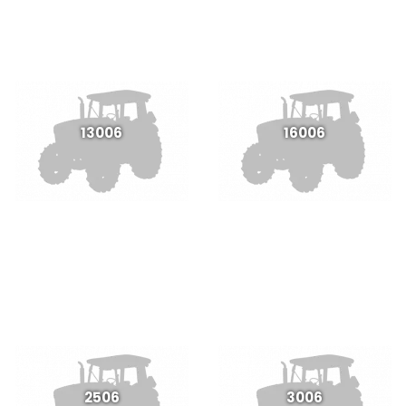
13006
16006
2506
3006