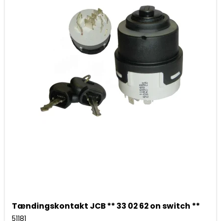
Tændingskontakt JCB ** 33 02 62 on switch **
51181