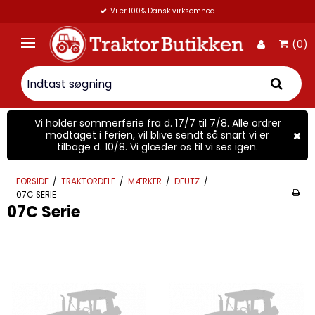
Vi er 100% Dansk virksomhed
(0)
Vi holder sommerferie fra d. 17/7 til 7/8. Alle ordrer
modtaget i ferien, vil blive sendt så snart vi er
tilbage d. 10/8. Vi glæder os til vi ses igen.
FORSIDE
/
TRAKTORDELE
/
MÆRKER
/
DEUTZ
/
07C SERIE
07C Serie