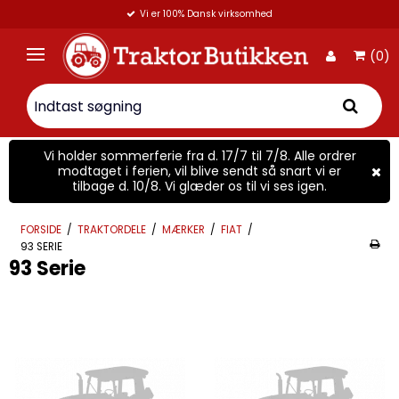
Vi er 100% Dansk virksomhed
(0)
Vi holder sommerferie fra d. 17/7 til 7/8. Alle ordrer
modtaget i ferien, vil blive sendt så snart vi er
tilbage d. 10/8. Vi glæder os til vi ses igen.
FORSIDE
/
TRAKTORDELE
/
MÆRKER
/
FIAT
/
93 SERIE
93 Serie