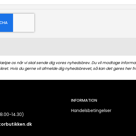
hjælpe os når vi skal sende dig vores nyhedsbrev. Du vil modtage informa
kret. Hvis du gerne vil afmelde dig nyhedsbrevet, så kan det gøres her fr
INFORMATION
Handelsbetingelser
8.00-14.30)
torbutikken.dk