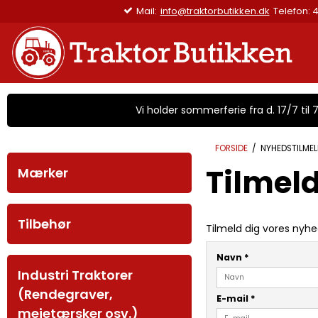
Mail:
info@traktorbutikken.dk
Telefon: 4
Vi holder sommerferie fra d. 17/7 til 7/
FORSIDE
/
NYHEDSTILMEL
Tilmel
Mærker
Tilbehør
Tilmeld dig vores nyh
Navn
*
Industri Traktorer
(Rendegraver,
E-mail
*
mejetærsker osv.)