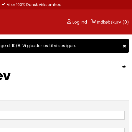
Vi er 100% Dansk virksomhed
Log ind
Indkøbskurv (0)
ge d. 10/8. Vi glæder os til vi ses igen.
ev