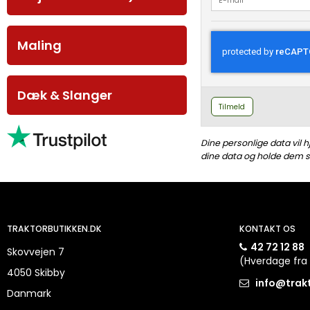
Maling
Dæk & Slanger
Tilmeld
Dine personlige data vil 
dine data og holde dem si
TRAKTORBUTIKKEN.DK
KONTAKT OS
42 72 12 88
Skovvejen 7
(Hverdage fra 
4050 Skibby
info@trak
Danmark