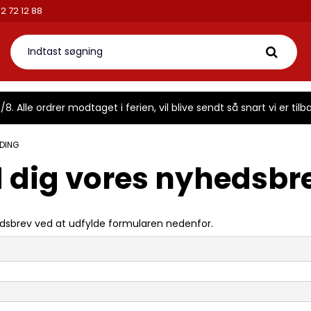
2 72 12 88
8. Alle ordrer modtaget i ferien, vil blive sendt så snart vi er tilba
DING
d dig vores nyhedsbr
edsbrev ved at udfylde formularen nedenfor.