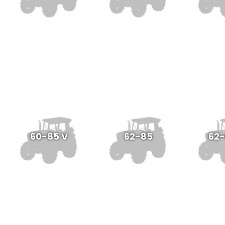
60-85 V
62-85
62-