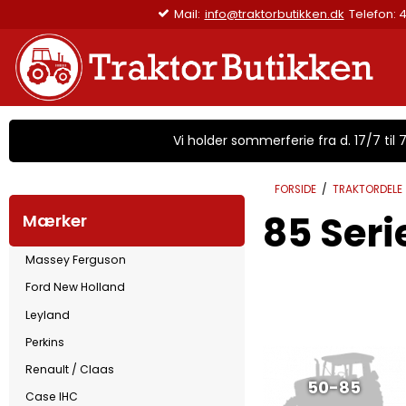
Mail:
info@traktorbutikken.dk
Telefon: 4
Vi holder sommerferie fra d. 17/7 til 7/
FORSIDE
/
TRAKTORDELE
85 Seri
Mærker
Massey Ferguson
Ford New Holland
Leyland
Perkins
Renault / Claas
50-85
Case IHC