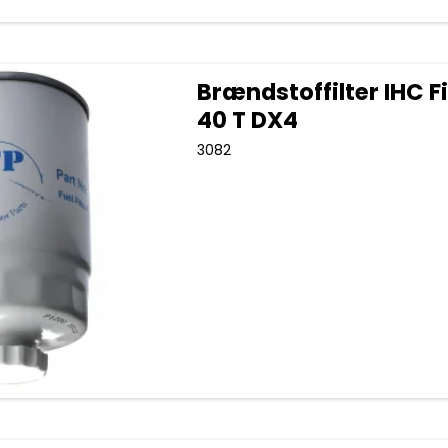
Brændstoffilter IHC F
40 T DX4
3082