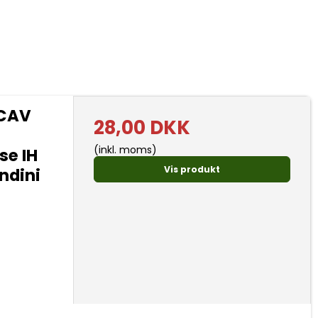
 CAV
28,00 DKK
(inkl. moms)
se IH
Vis produkt
ndini