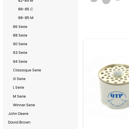
82-85 M
88-85 C
88-85 M
86 Serie
88 Serie
90 Serie
93 Serie
94 Serie
Classique Serie
G Serie
L Serie
M Serie
Winner Serie
John Deere
David Brown