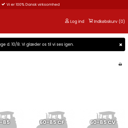
Vi er 100% Dansk virksomhed
Log ind
Indkøbskurv (0)
ge d. 10/8. Vi glæder os til vi ses igen.
-85
60-85 CF
60-85 CV