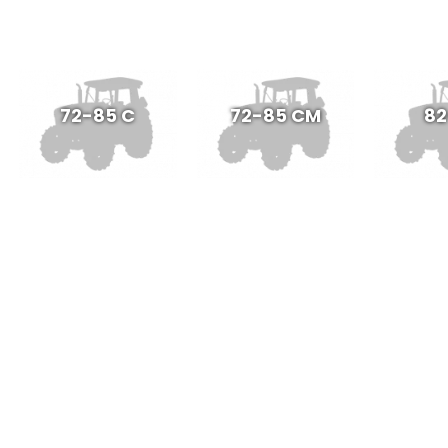
72-85 C
72-85 CM
82