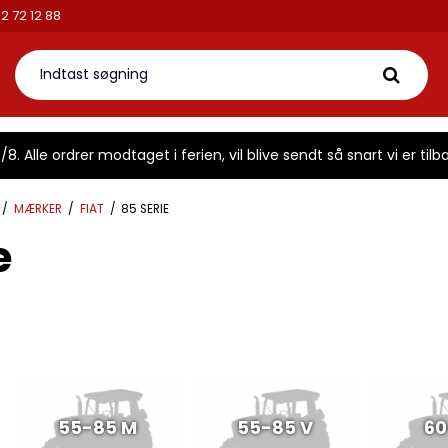
2 72 12 88
8. Alle ordrer modtaget i ferien, vil blive sendt så snart vi er tilba
/
MÆRKER
/
FIAT
/
85 SERIE
e
55-85 M
55-85 V
60