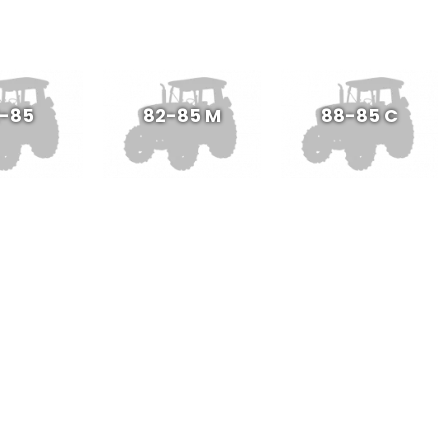
-85
82-85 M
88-85 C