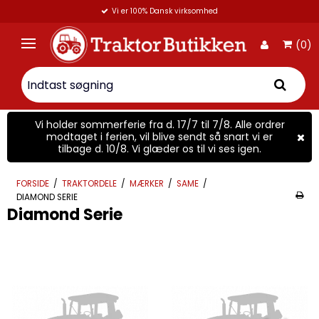
Vi er 100% Dansk virksomhed
(0)
Vi holder sommerferie fra d. 17/7 til 7/8. Alle ordrer
modtaget i ferien, vil blive sendt så snart vi er
tilbage d. 10/8. Vi glæder os til vi ses igen.
FORSIDE
/
TRAKTORDELE
/
MÆRKER
/
SAME
/
DIAMOND SERIE
Diamond Serie