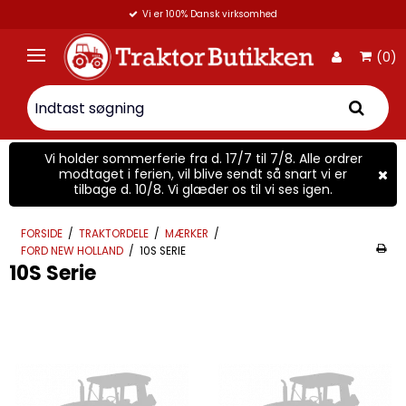
Vi er 100% Dansk virksomhed
(0)
Vi holder sommerferie fra d. 17/7 til 7/8. Alle ordrer
modtaget i ferien, vil blive sendt så snart vi er
tilbage d. 10/8. Vi glæder os til vi ses igen.
FORSIDE
/
TRAKTORDELE
/
MÆRKER
/
FORD NEW HOLLAND
/
10S SERIE
10S Serie