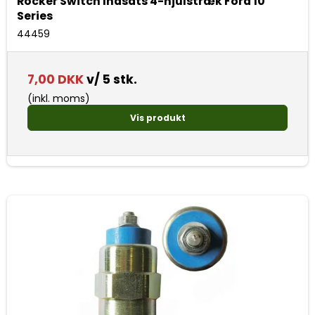
Rocker Switch Indsats 4-hjulstræk Ford 10
Series
44459
7,00 DKK
v/ 5 stk.
(inkl. moms)
Vis produkt