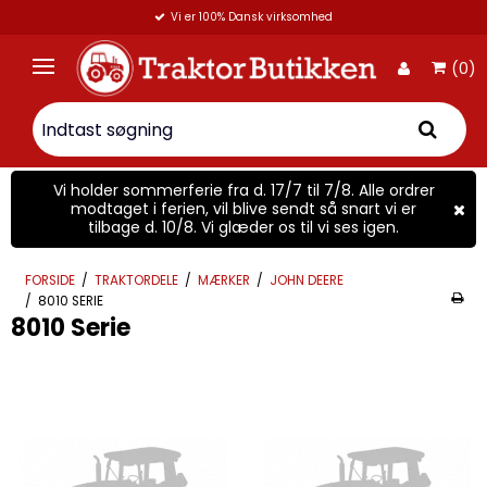
Vi er 100% Dansk virksomhed
(0)
Vi holder sommerferie fra d. 17/7 til 7/8. Alle ordrer
modtaget i ferien, vil blive sendt så snart vi er
tilbage d. 10/8. Vi glæder os til vi ses igen.
FORSIDE
/
TRAKTORDELE
/
MÆRKER
/
JOHN DEERE
/
8010 SERIE
8010 Serie