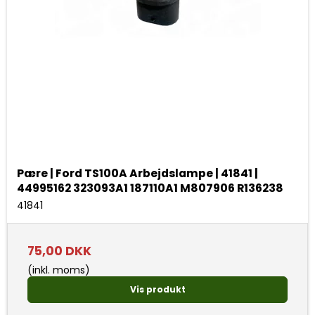
Pære | Ford TS100A Arbejdslampe | 41841 |
44995162 323093A1 187110A1 M807906 R136238
41841
75,00 DKK
(inkl. moms)
Vis produkt