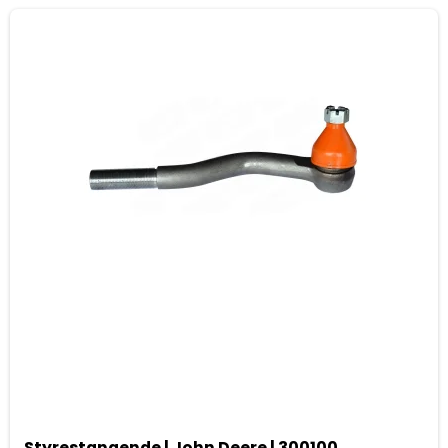
Styrestangende | John Deere | 300100